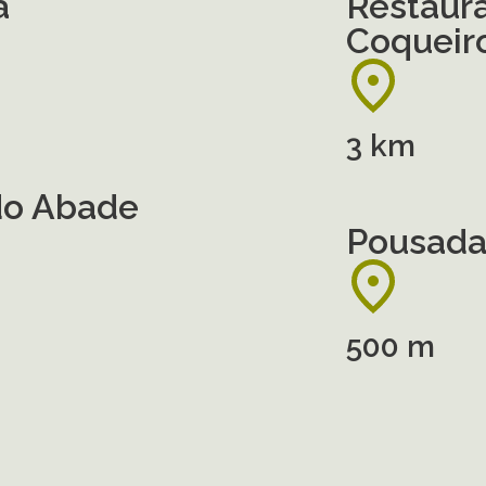
a
Restaur
Coqueir
3 km
do Abade
Pousada 
500 m