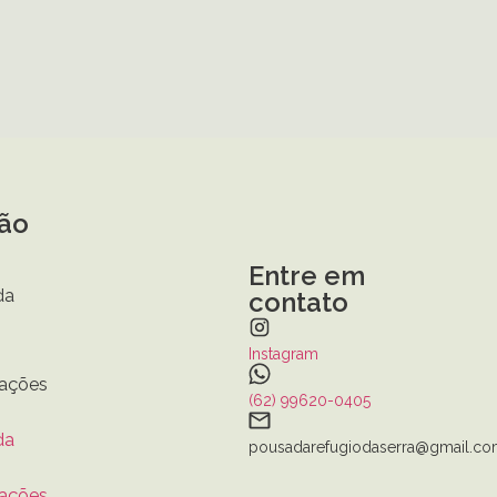
ão
Entre em
da
contato
Instagram
ações
(62) 99620-0405
da
pousadarefugiodaserra@gmail.c
ações