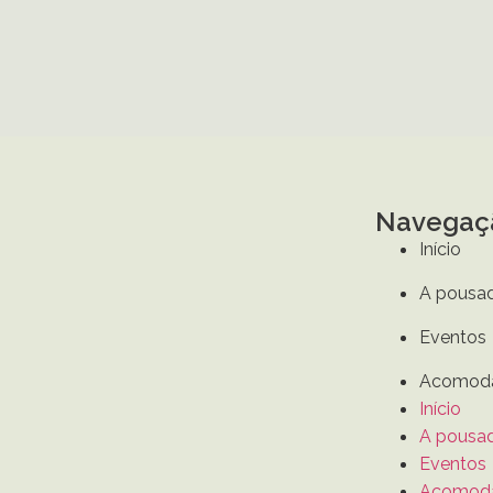
Navegaç
Início
A pousa
Eventos
Acomod
Início
A pousa
Eventos
Acomod